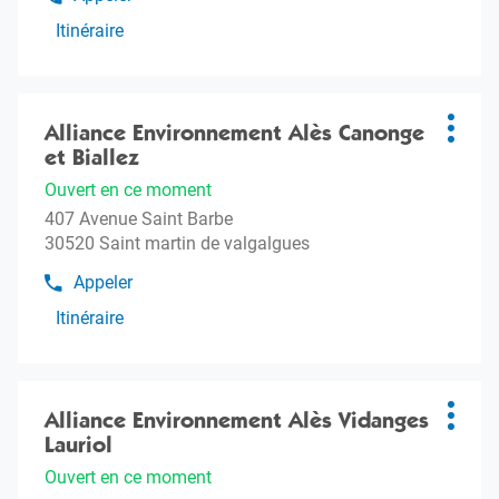
Afficher
amples
le
Itinéraire
informations
jusqu'à
numéro
l'agence
de
téléphone
Alliance
Appuyer
de
Environnement
sur
Alliance Environnement Alès Canonge
Agence
l'agence
Plus
Saint
Alliance
la
et Biallez
:
d'opti
André
Environnement
touche
de
Ouvert en ce moment
Saint
ENTRÉE
Sangonis
André
407 Avenue Saint Barbe
pour
de
Citec
30520 Saint martin de valgalgues
obtenir
Sangonis
de
Citec
Appeler
Afficher
plus
le
Itinéraire
amples
jusqu'à
numéro
informations
l'agence
de
téléphone
Alliance
Appuyer
de
Environnement
sur
Alliance Environnement Alès Vidanges
Agence
l'agence
Plus
Alès
Alliance
la
Lauriol
:
d'opti
Canonge
Environnement
touche
et
Ouvert en ce moment
Alès
ENTRÉE