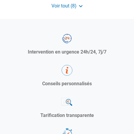
Saint Martin De Valgalgues
Voir tout (8)
d'agence
de
Hérault
Alliance
Environnement
Gigean
Lunel
Montels
Intervention en urgence 24h/24, 7j/7
Saint André De Sangonis
Conseils personnalisés
Tarification transparente