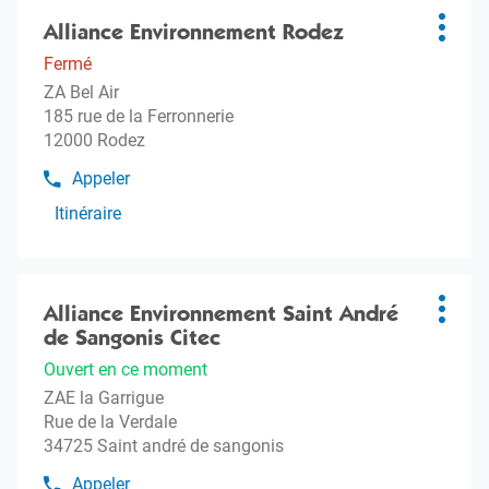
Appuyer
sur
Alliance Environnement Rodez
Agence
Plus
la
:
d'opti
Fermé
touche
ZA Bel Air
ENTRÉE
185 rue de la Ferronnerie
pour
12000 Rodez
obtenir
de
Appeler
Afficher
plus
le
Itinéraire
amples
jusqu'à
numéro
informations
l'agence
de
téléphone
Alliance
Appuyer
de
Environnement
sur
Alliance Environnement Saint André
Agence
l'agence
Plus
Rodez
Alliance
la
de Sangonis Citec
:
d'opti
Environnement
touche
Ouvert en ce moment
Rodez
ENTRÉE
ZAE la Garrigue
pour
Rue de la Verdale
obtenir
34725 Saint andré de sangonis
de
plus
Appeler