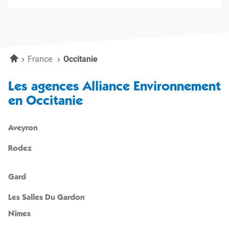
amples
l'agence
de
informations
téléphone
Alliance
de
Environnement
l'agence
Lunel
Alliance
Environnement
Accueil
France
Occitanie
Lunel
Les agences Alliance Environnement
en Occitanie
Aveyron
Rodez
Gard
Les Salles Du Gardon
Nîmes