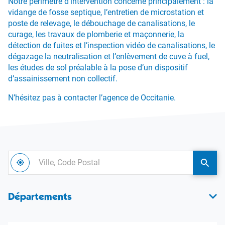
Notre périmètre d’intervention concerne principalement : la
vidange de fosse septique, l’entretien de microstation et
poste de relevage, le débouchage de canalisations, le
curage, les travaux de plomberie et maçonnerie, la
détection de fuites et l’inspection vidéo de canalisations, le
dégazage la neutralisation et l’enlèvement de cuve à fuel,
les études de sol préalable à la pose d’un dispositif
d’assainissement non collectif.
N’hésitez pas à contacter l’agence de Occitanie.
Ville,
À
Code
,
une
proximité
trouver
agen
Postal
une
Allia
Départements
agence
Envir
Alliance
Environnement