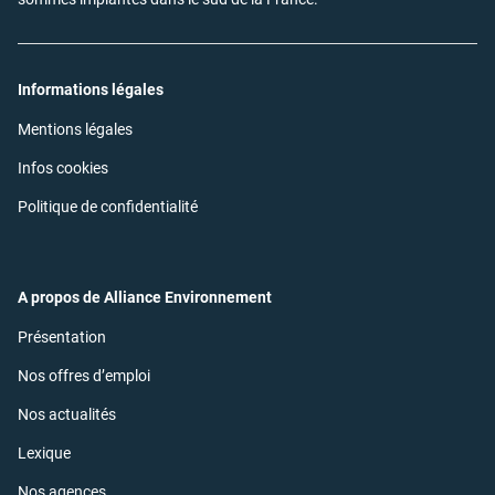
Informations légales
(ouvre
Mentions légales
dans
une
(ouvre
Infos cookies
nouvelle
dans
fenêtre)
une
(ouvre
Politique de confidentialité
nouvelle
dans
fenêtre)
une
nouvelle
fenêtre)
A propos de Alliance Environnement
(ouvre
Présentation
dans
une
(ouvre
Nos offres d’emploi
nouvelle
dans
fenêtre)
une
(ouvre
Nos actualités
nouvelle
dans
fenêtre)
une
(ouvre
Lexique
nouvelle
dans
fenêtre)
une
(ouvre
Nos agences