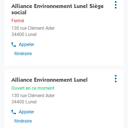
de
Environnement
sur
Alliance Environnement Lunel Siège
Agence
l'agence
Plus
Nîmes
Alliance
la
social
:
d'opti
Environnement
touche
Fermé
Nîmes
ENTRÉE
130 rue Clément Ader
pour
34400 Lunel
obtenir
de
Appeler
Afficher
plus
le
Itinéraire
amples
jusqu'à
numéro
informations
l'agence
de
téléphone
Alliance
Appuyer
de
Environnement
sur
Alliance Environnement Lunel
Agence
l'agence
Plus
Lunel
Alliance
la
:
d'opti
Siège
Ouvert en ce moment
Environnement
touche
social
130 rue Clément Ader
Lunel
ENTRÉE
Siège
34400 Lunel
pour
social
obtenir
Appeler
Afficher
de
le
Itinéraire
plus
jusqu'à
numéro