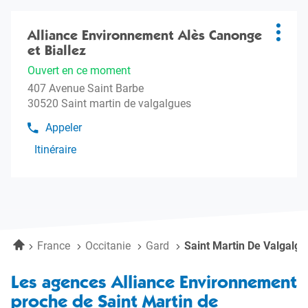
Environnement
Appuyer
sur
Alliance Environnement Alès Canonge
Agence
Plus
la
et Biallez
:
d'opti
touche
Ouvert en ce moment
ENTRÉE
407 Avenue Saint Barbe
pour
30520 Saint martin de valgalgues
obtenir
de
Appeler
Afficher
plus
le
Itinéraire
amples
jusqu'à
numéro
informations
l'agence
de
téléphone
Alliance
de
Environnement
l'agence
Alès
Alliance
Canonge
Environnement
Accueil
France
Occitanie
Gard
Saint Martin De Valgalgu
et
Alès
Biallez
Canonge
et
Les agences Alliance Environnement
Biallez
proche de Saint Martin de