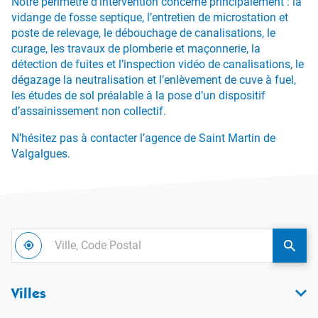
Notre périmètre d’intervention concerne principalement : la
vidange de fosse septique, l’entretien de microstation et
poste de relevage, le débouchage de canalisations, le
curage, les travaux de plomberie et maçonnerie, la
détection de fuites et l’inspection vidéo de canalisations, le
dégazage la neutralisation et l’enlèvement de cuve à fuel,
les études de sol préalable à la pose d’un dispositif
d’assainissement non collectif.
N’hésitez pas à contacter l’agence de Saint Martin de
Valgalgues.
Ville,
À
Code
,
une
proximité
trouver
agen
Postal
une
Allia
Villes
agence
Envir
Alliance