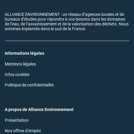
ALLIANCE ENVIRONNEMENT : un réseau d’agences locales et de
bureaux d’études pour répondre à vos besoins dans les domaines
de l’eau, de l’assainissement et de la valorisation des déchets. Nous
sommes implantés dans le sud de la France.
Informations légales
(ouvre
Mentions légales
dans
une
(ouvre
Infos cookies
nouvelle
dans
fenêtre)
une
(ouvre
Politique de confidentialité
nouvelle
dans
fenêtre)
une
nouvelle
fenêtre)
A propos de Alliance Environnement
(ouvre
Présentation
dans
une
(ouvre
Nos offres d’emploi
nouvelle