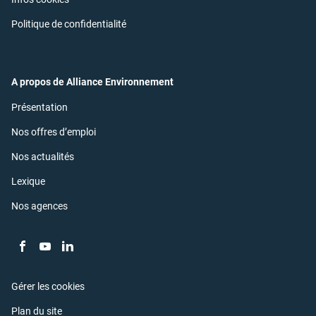
nouvelle
dans
fenêtre)
une
(ouvre
Politique de confidentialité
nouvelle
dans
fenêtre)
une
nouvelle
fenêtre)
A propos de Alliance Environnement
(ouvre
Présentation
dans
une
(ouvre
Nos offres d’emploi
nouvelle
dans
fenêtre)
une
(ouvre
Nos actualités
nouvelle
dans
fenêtre)
une
(ouvre
Lexique
nouvelle
dans
fenêtre)
une
(ouvre
Nos agences
nouvelle
dans
fenêtre)
une
nouvelle
fenêtre)
Aller
Aller
Aller
sur
sur
sur
la
la
la
Gérer les cookies
page
page
page
Plan du site
facebook
youtube
linkedin