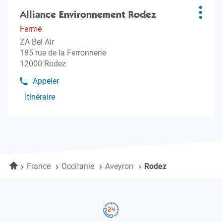
Appuyer
sur
Alliance Environnement Rodez
Agence
Plus
la
:
d'opti
Fermé
touche
ZA Bel Air
ENTRÉE
185 rue de la Ferronnerie
pour
12000 Rodez
obtenir
de
Appeler
Afficher
plus
le
Itinéraire
amples
jusqu'à
numéro
informations
l'agence
de
téléphone
Alliance
de
Environnement
l'agence
Rodez
Alliance
Environnement
Accueil
France
Occitanie
Aveyron
Rodez
Rodez