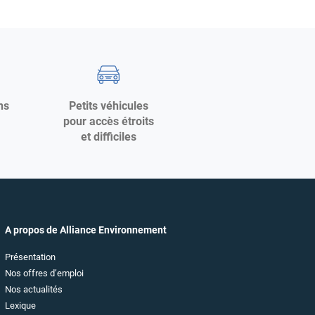
ns
Petits véhicules
pour accès étroits
et difficiles
A propos de Alliance Environnement
(ouvre
Présentation
dans
(ouvre
Nos offres d’emploi
une
dans
nouvelle
(ouvre
Nos actualités
une
fenêtre)
dans
nouvelle
(ouvre
Lexique
une
fenêtre)
dans