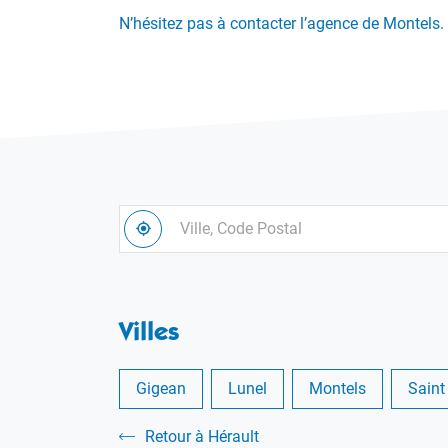
N’hésitez pas à contacter l’agence de Montels.
Ville,
À
Code
,
proximité
trouver
Postal
une
agence
Alliance
Villes
Environnement
Gigean
Lunel
Montels
Saint
Retour à Hérault