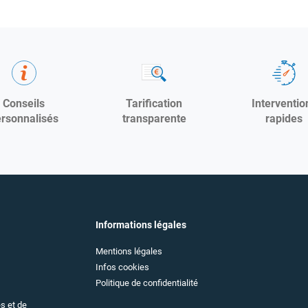
Conseils
Tarification
Interventio
rsonnalisés
transparente
rapides
Informations légales
(ouvre
Mentions légales
dans
(ouvre
Infos cookies
une
dans
nouvelle
(ouvre
Politique de confidentialité
une
fenêtre)
dans
nouvelle
une
s et de
fenêtre)