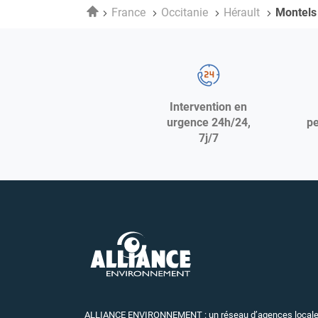
Accueil
France
Occitanie
Hérault
Montels
Intervention en
urgence 24h/24,
pe
7j/7
ALLIANCE ENVIRONNEMENT : un réseau d’agences locale