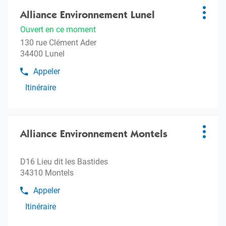
Appuyer
sur
Alliance Environnement Lunel
Agence
Plus
la
:
d'opti
Ouvert en ce moment
touche
130 rue Clément Ader
ENTRÉE
34400 Lunel
pour
obtenir
Appeler
Afficher
de
le
Itinéraire
plus
jusqu'à
numéro
amples
l'agence
de
informations
téléphone
Alliance
Appuyer
de
Environnement
sur
Alliance Environnement Montels
Agence
l'agence
Plus
Lunel
Alliance
la
:
d'opti
Environnement
touche
D16 Lieu dit les Bastides
Lunel
ENTRÉE
34310 Montels
pour
obtenir
Appeler
Afficher
de
le
Itinéraire
plus
jusqu'à
numéro
amples
l'agence
de