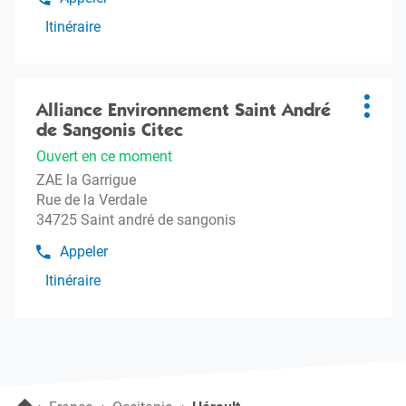
Afficher
plus
le
Itinéraire
amples
jusqu'à
numéro
informations
l'agence
de
téléphone
Alliance
Appuyer
de
Environnement
sur
Alliance Environnement Saint André
Agence
l'agence
Plus
Lunel
Alliance
la
de Sangonis Citec
:
d'opti
Siège
Environnement
touche
social
Ouvert en ce moment
Lunel
ENTRÉE
Siège
ZAE la Garrigue
pour
social
Rue de la Verdale
obtenir
34725 Saint andré de sangonis
de
plus
Appeler
Afficher
amples
le
Itinéraire
informations
jusqu'à
numéro
l'agence
de
téléphone
Alliance
de
Environnement
l'agence
Saint
Alliance
André
Environnement