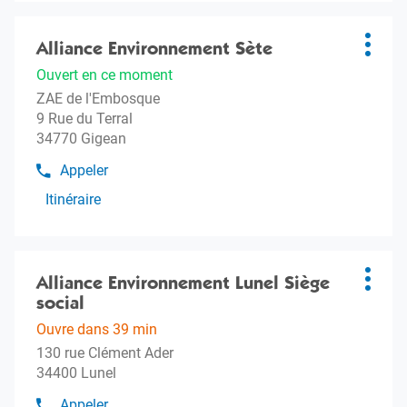
informations
téléphone
Alliance
Appuyer
de
Environnement
sur
Alliance Environnement Sète
Agence
l'agence
Plus
Montels
Alliance
la
:
d'opti
Ouvert en ce moment
Environnement
touche
ZAE de l'Embosque
Montels
ENTRÉE
9 Rue du Terral
pour
34770 Gigean
obtenir
de
Appeler
Afficher
plus
le
Itinéraire
amples
jusqu'à
numéro
informations
l'agence
de
téléphone
Alliance
Appuyer
de
Environnement
sur
Alliance Environnement Lunel Siège
Agence
l'agence
Plus
Sète
Alliance
la
social
:
d'opti
Environnement
touche
Ouvre dans 39 min
Sète
ENTRÉE
130 rue Clément Ader
pour
34400 Lunel
obtenir
de
Appeler