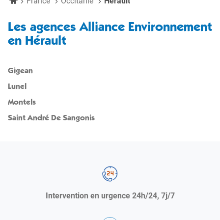
Accueil
France
Occitanie
Hérault
de
Saint
Sangonis
André
de
Citec
Les agences Alliance Environnement
Sangonis
en Hérault
Citec
Gigean
Lunel
Montels
Saint André De Sangonis
Intervention en urgence 24h/24, 7j/7