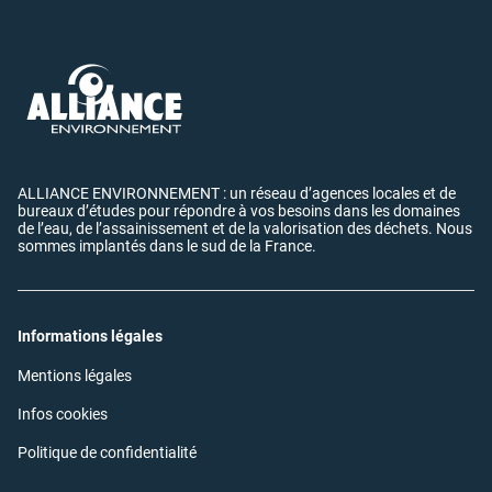
ALLIANCE ENVIRONNEMENT : un réseau d’agences locales et de
bureaux d’études pour répondre à vos besoins dans les domaines
de l’eau, de l’assainissement et de la valorisation des déchets. Nous
sommes implantés dans le sud de la France.
Informations légales
(ouvre
Mentions légales
dans
une
(ouvre
Infos cookies
nouvelle
dans
fenêtre)
une
(ouvre
Politique de confidentialité
nouvelle
dans
fenêtre)
une