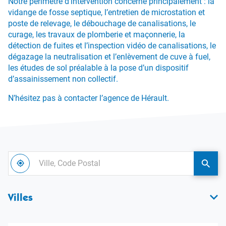
Notre périmètre d’intervention concerne principalement : la
vidange de fosse septique, l’entretien de microstation et
poste de relevage, le débouchage de canalisations, le
curage, les travaux de plomberie et maçonnerie, la
détection de fuites et l’inspection vidéo de canalisations, le
dégazage la neutralisation et l’enlèvement de cuve à fuel,
les études de sol préalable à la pose d’un dispositif
d’assainissement non collectif.
N’hésitez pas à contacter l’agence de Hérault.
Ville,
À
Code
,
une
proximité
trouver
agen
Postal
une
Allia
Villes
agence
Envir
Alliance
Environnement